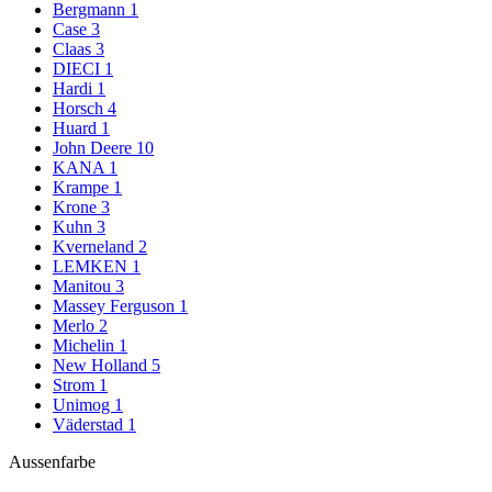
Bergmann
1
Case
3
Claas
3
DIECI
1
Hardi
1
Horsch
4
Huard
1
John Deere
10
KANA
1
Krampe
1
Krone
3
Kuhn
3
Kverneland
2
LEMKEN
1
Manitou
3
Massey Ferguson
1
Merlo
2
Michelin
1
New Holland
5
Strom
1
Unimog
1
Väderstad
1
Aussenfarbe