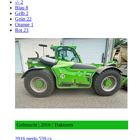
-/-
2
Blau
8
Gelb
2
Grün
22
Orange
1
Rot
23
2016 merlo 559 cs
Gebraucht | 2016 | Traktoren
2016 merlo 559 cs