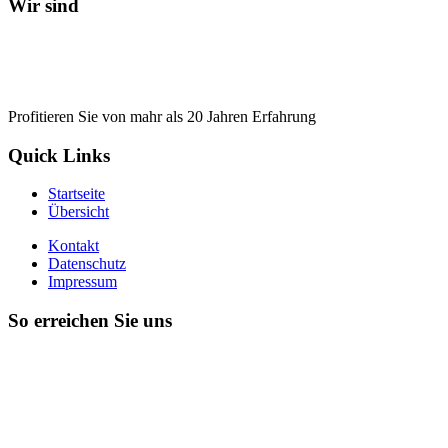
Wir sind
Profitieren Sie von mahr als 20 Jahren Erfahrung
Quick Links
Startseite
Übersicht
Kontakt
Datenschutz
Impressum
So erreichen Sie uns
+49(0) 34461 25344
+49(0) 171 5720407
agrimex@freenet.de