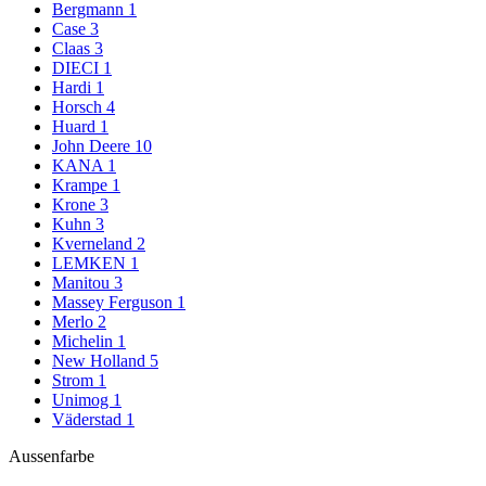
Bergmann
1
Case
3
Claas
3
DIECI
1
Hardi
1
Horsch
4
Huard
1
John Deere
10
KANA
1
Krampe
1
Krone
3
Kuhn
3
Kverneland
2
LEMKEN
1
Manitou
3
Massey Ferguson
1
Merlo
2
Michelin
1
New Holland
5
Strom
1
Unimog
1
Väderstad
1
Aussenfarbe