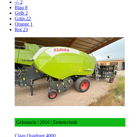
-/-
2
Blau
8
Gelb
2
Grün
22
Orange
1
Rot
23
Claas Quadrant 4000
Gebraucht | 2016 | Erntetechnik
Claas Quadrant 4000