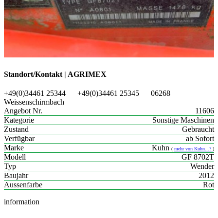
Standort/Kontakt | AGRIMEX
+49(0)34461 25344
+49(0)34461 25345
06268
Weissenschirmbach
Angebot Nr.
11606
Kategorie
Sonstige Maschinen
Zustand
Gebraucht
Verfügbar
ab Sofort
Marke
Kuhn
(
mehr von Kuhn...?
)
Modell
GF 8702T
Typ
Wender
Baujahr
2012
Aussenfarbe
Rot
information